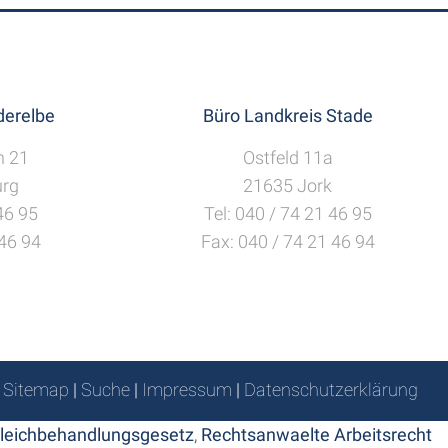
erelbe
Büro Landkreis Stade
h 21
Ostfeld 11a
rg
21635 Jork
 46 95
Tel: 040 / 74 21 46 95
 46 94
Fax: 040 / 74 21 46 94
Sitemap
|
Suche
|
Impressum
|
Datenschutzerklärung
leichbehandlungsgesetz
,
Rechtsanwaelte Arbeitsrecht