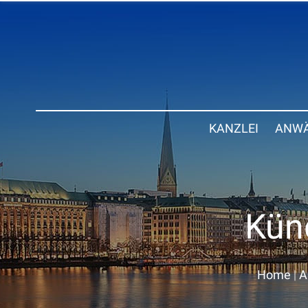
KANZLEI
ANWÄ
Kün
Home
|
A