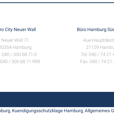
ro City Neuer Wall
Büro Hamburg Süd
Neuer Wall 71
Aue-Hauptdeic
20354 Hamburg
21129 Hambu
: 040 / 300 68 71 0
Tel: 040 / 74 21
 040 / 300 68 71 999
Fax: 040 / 74 21
mburg
,
Kuendigungsschutzklage Hamburg
,
Allgemeines G