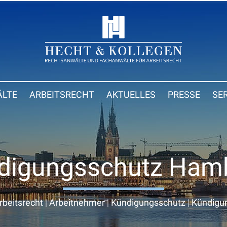
LTE
ARBEITSRECHT
AKTUELLES
PRESSE
SE
digungsschutz Ham
rbeitsrecht
|
Arbeitnehmer
|
Kündigungsschutz
|
Kündigun