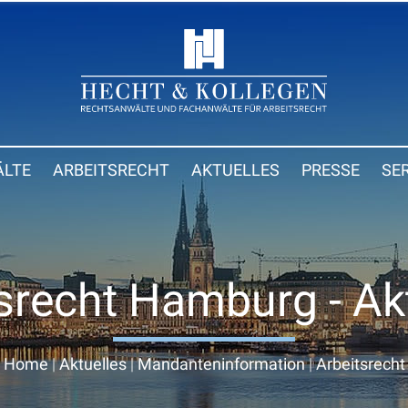
LTE
ARBEITSRECHT
AKTUELLES
PRESSE
SE
srecht Hamburg - Ak
Home
|
Aktuelles
|
Mandanteninformation
|
Arbeitsrecht